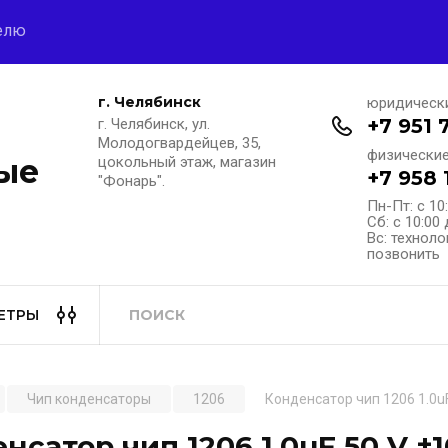
елю
г. Челябинск
юридическ
+7 951 
г. Челябинск, ул.
Молодогвардейцев, 35,
физические
ые
цокольный этаж, магазин
+7 958 
"Фонарь".
Пн-Пт: с 10
Сб: с 10:00 
Вс: техноло
позвонить
ЕТРЫ
Чип конденсаторы
1206
Конденсатор чип 1206 1.0u
нсатор чип 1206 1.0uF 50 V ±