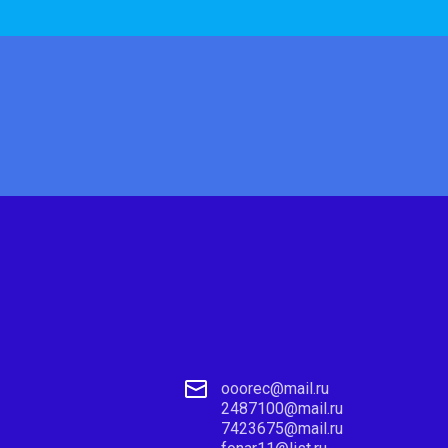
ooorec@mail.ru
2487100@mail.ru
7423675@mail.ru