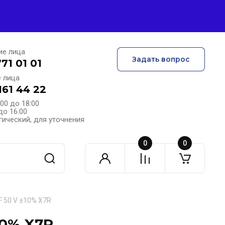
ие лица
Задать вопрос
771 01 01
 лица
161 44 22
:00 до 18:00
до 16:00
гический, для уточнения
0
0
F 50 V ±10% X7R
10% X7R