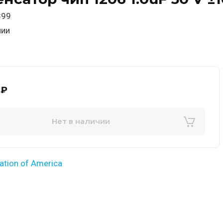
99
чии
₽
Нет в наличии
ation of America