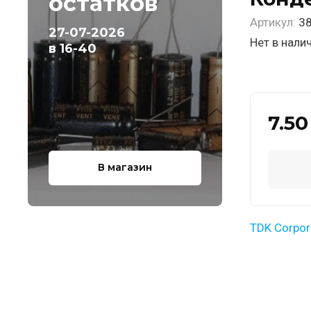
остатков
Артикул:
38
27-07-2026
Нет в нали
в 16-40
7.50
В магазин
TDK Corpor