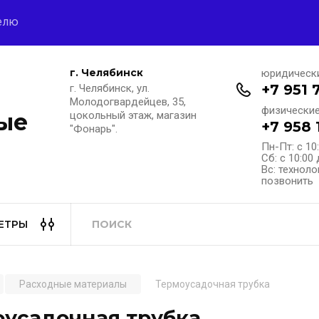
елю
г. Челябинск
юридическ
+7 951 
г. Челябинск, ул.
Молодогвардейцев, 35,
физические
ые
цокольный этаж, магазин
+7 958 
"Фонарь".
Пн-Пт: с 10
Сб: с 10:00 
Вс: техноло
позвонить
ЕТРЫ
Расходные материалы
Термоусадочная трубка
оусадочная трубка